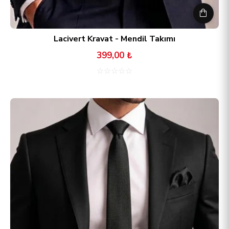
Lacivert Kravat - Mendil Takımı
399,00 ₺
☆
☆
☆
☆
☆