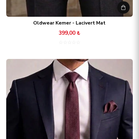
Oldwear Kemer - Lacivert Mat
399,00 ₺
☆
☆
☆
☆
☆