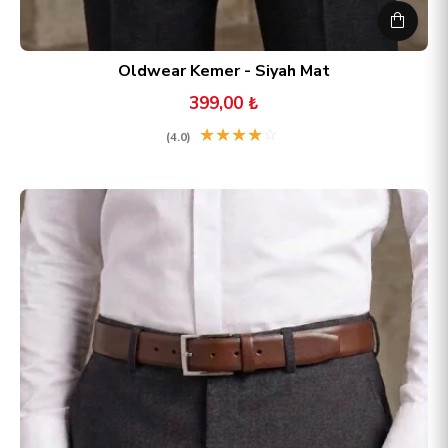
Oldwear Kemer - Siyah Mat
399,00 ₺
★
★
★
★
☆
(4.0)