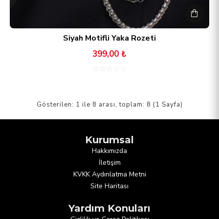
Siyah Motifli Yaka Rozeti
399,00 ₺
☆
☆
☆
☆
☆
Gösterilen: 1 ile 8 arası, toplam: 8 (1 Sayfa)
Kurumsal
Hakkımızda
İletişim
KVKK Aydınlatma Metni
Site Haritası
Yardım Konuları