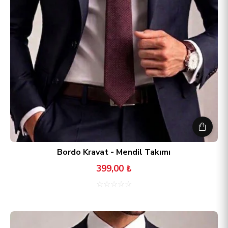
Bordo Kravat - Mendil Takımı
399,00 ₺
☆
☆
☆
☆
☆