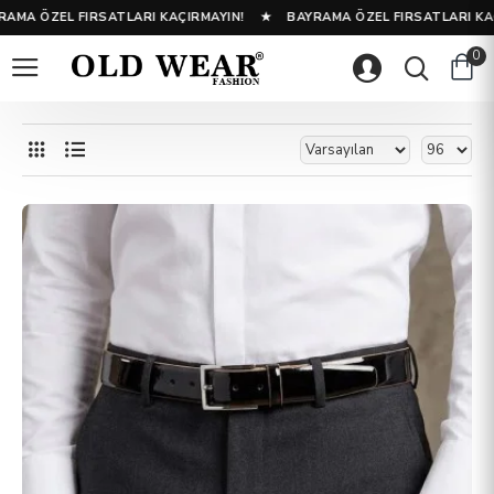
EL FIRSATLARI KAÇIRMAYIN! ★ BAYRAMA ÖZEL FIRSATLARI KAÇIRMAY
0