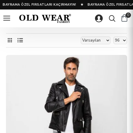
BAYRAMA ÖZEL FIRSATLARI KAÇIRMAYIN! ★ BAYRAMA ÖZEL FIRSATLA
0