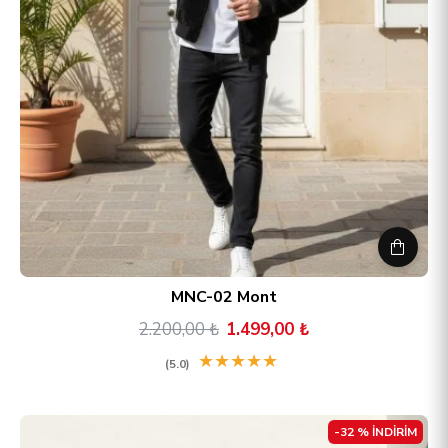
MNC-02 Mont
2.200,00 ₺
1.499,00 ₺
★
★
★
★
★
(5.0)
-32 % İNDİRİM