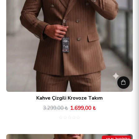
Kahve Çizgili Krovoze Takım
3.299,00 ₺
1.699,00 ₺
☆
☆
☆
☆
☆