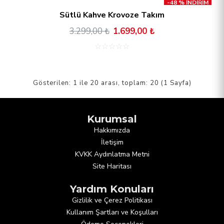
-48 % İNDİRİM
Sütlü Kahve Krovoze Takım
3.299,00 ₺
1.699,00 ₺
☆
☆
☆
☆
☆
Gösterilen: 1 ile 20 arası, toplam: 20 (1 Sayfa)
Kurumsal
Hakkımızda
İletişim
KVKK Aydınlatma Metni
Site Haritası
Yardım Konuları
Gizlilik ve Çerez Politikası
Kullanım Şartları ve Koşulları