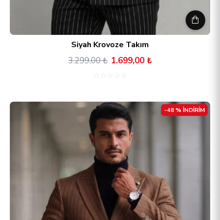
Siyah Krovoze Takım
3.299,00 ₺
1.699,00 ₺
☆
☆
☆
☆
☆
-48 % İNDİRİM