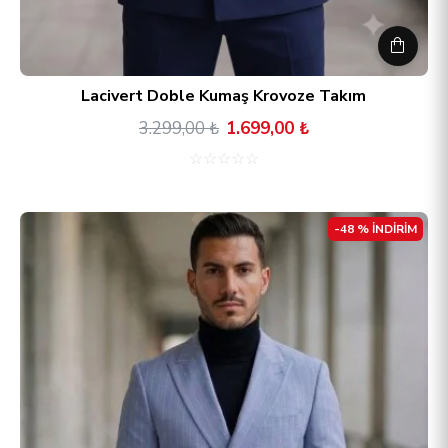
Lacivert Doble Kumaş Krovoze Takım
3.299,00 ₺
1.699,00 ₺
☆
☆
☆
☆
☆
-48 % İNDİRİM