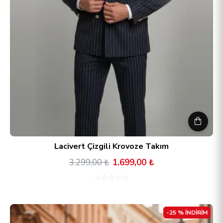
Lacivert Çizgili Krovoze Takım
3.299,00 ₺
1.699,00 ₺
☆
☆
☆
☆
☆
-25 % İNDİRİM