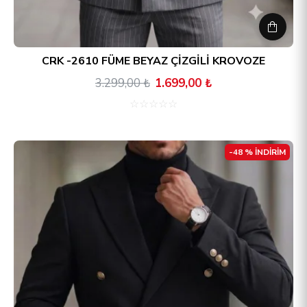
CRK -2610 FÜME BEYAZ ÇİZGİLİ KROVOZE
3.299,00 ₺
1.699,00 ₺
☆
☆
☆
☆
☆
-48 % İNDİRİM