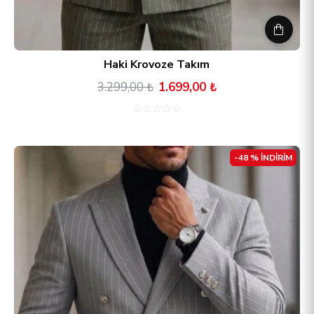
Haki Krovoze Takım
3.299,00 ₺
1.699,00 ₺
☆
☆
☆
☆
☆
-48 % İNDİRİM