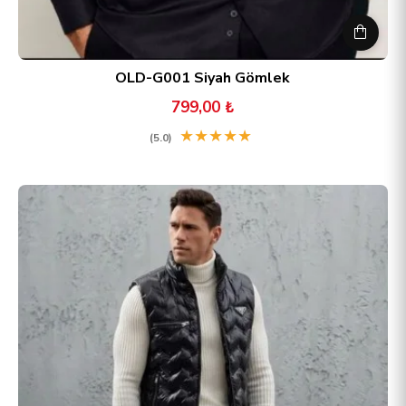
OLD-G001 Siyah Gömlek
799,00 ₺
★
★
★
★
★
(5.0)