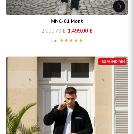
MNC-01 Mont
2.000,70 ₺
1.499,00 ₺
★
★
★
★
★
(5.0)
-32 % İNDİRİM