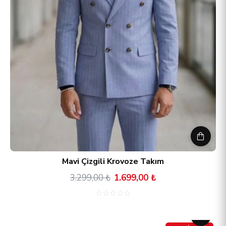
Mavi Çizgili Krovoze Takım
3.299,00 ₺
1.699,00 ₺
☆
☆
☆
☆
☆