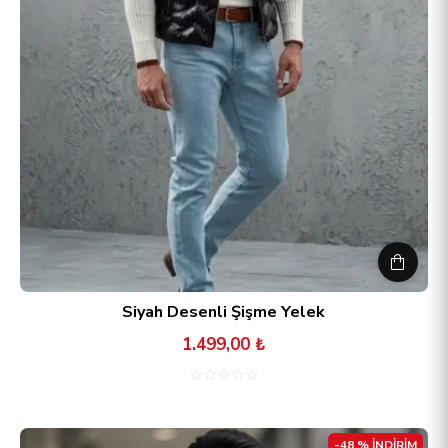
Siyah Desenli Şişme Yelek
1.499,00 ₺
☆
☆
☆
☆
☆
-48 % İNDİRİM