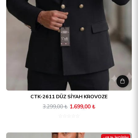
CTK-2611 DÜZ SİYAH KROVOZE
3.299,00 ₺
1.699,00 ₺
☆
☆
☆
☆
☆
-48 % İNDİRİM