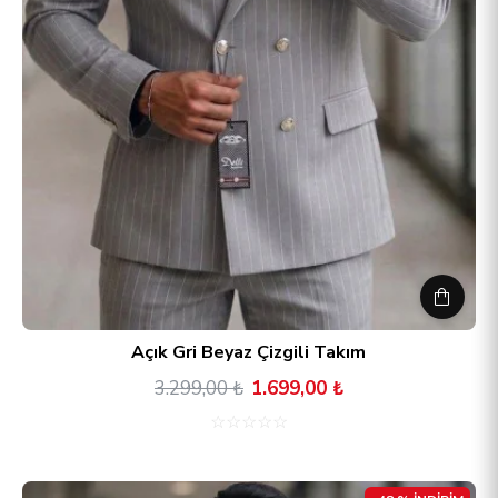
Açık Gri Beyaz Çizgili Takım
3.299,00 ₺
1.699,00 ₺
☆
☆
☆
☆
☆