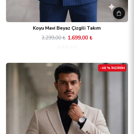
Koyu Mavi Beyaz Çizgili Takım
3.299,00 ₺
1.699,00 ₺
☆
☆
☆
☆
☆
-48 % İNDİRİM