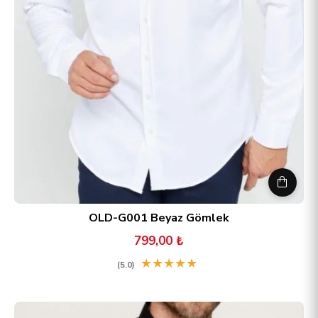
OLD-G001 Beyaz Gömlek
799,00 ₺
★
★
★
★
★
(5.0)